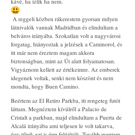
kávé, ha ízlik ha nem.
A reggeli közben rákerestem gyorsan milyen
látnivalók vannak Madridban és elindultam a
belváros irányába. Szokatlan volt a nagyvárosi
forgatag, hiányoztak a jelzések a Caminorol, és
itt már nem éreztem magam akkora
biztonságban, mint az Út alatt folyamatosan.
Vigyáznom kellett az értékeimre. Az emberek
idegenek voltak, senki nem köszönt és nem
mondta, hogy Buen Camino.
Beértem az El Retiro Parkba, itt rengeteg futót
láttam. Megnéztem kívülről a Palacio de
Cristalt a parkban, majd elindultam a Puerta de
Alcalá irányába ami teljesen le volt takarva,
úgy tűnik ezt is épp felújítják. Tovább mentem