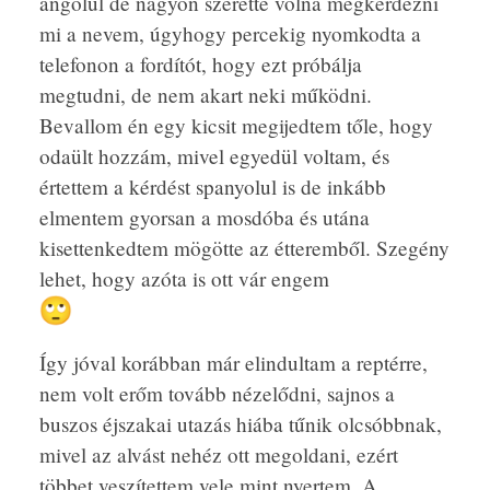
angolul de nagyon szerette volna megkérdezni
mi a nevem, úgyhogy percekig nyomkodta a
telefonon a fordítót, hogy ezt próbálja
megtudni, de nem akart neki működni.
Bevallom én egy kicsit megijedtem tőle, hogy
odaült hozzám, mivel egyedül voltam, és
értettem a kérdést spanyolul is de inkább
elmentem gyorsan a mosdóba és utána
kisettenkedtem mögötte az étteremből. Szegény
lehet, hogy azóta is ott vár engem
Így jóval korábban már elindultam a reptérre,
nem volt erőm tovább nézelődni, sajnos a
buszos éjszakai utazás hiába tűnik olcsóbbnak,
mivel az alvást nehéz ott megoldani, ezért
többet veszítettem vele mint nyertem. A