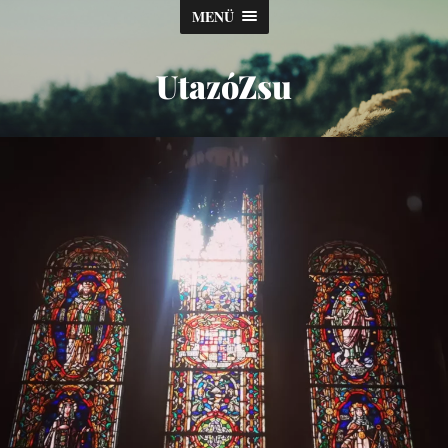
MENÜ
UtazóZsu