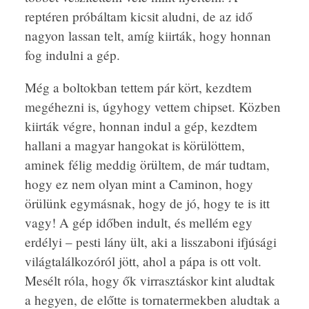
reptéren próbáltam kicsit aludni, de az idő
nagyon lassan telt, amíg kiirták, hogy honnan
fog indulni a gép.
Még a boltokban tettem pár kört, kezdtem
megéhezni is, úgyhogy vettem chipset. Közben
kiirták végre, honnan indul a gép, kezdtem
hallani a magyar hangokat is körülöttem,
aminek félig meddig örültem, de már tudtam,
hogy ez nem olyan mint a Caminon, hogy
örülünk egymásnak, hogy de jó, hogy te is itt
vagy! A gép időben indult, és mellém egy
erdélyi – pesti lány ült, aki a lisszaboni ifjúsági
világtalálkozóról jött, ahol a pápa is ott volt.
Mesélt róla, hogy ők virrasztáskor kint aludtak
a hegyen, de előtte is tornatermekben aludtak a