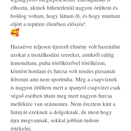
elhozta, akinek hihetetlenül nagyon örültem és
boldog voltam, hogy láttam őt, és hogy miattam
eljött a reptérre életében először!
Hazaérve teljesen újszerű élmény volt használni
azokat a tisztálkodási szereket, amikről eddig
lemondtam, puha törölközővel törölközni,
köntöst hordani és furcsa volt rendes pizsamát
felvenni ami nem sportruha. Még a csapvíznek
is nagyon örültem mert a spanyol csapvízet csak
végső esetben ittam meg mert nagyon furcsa
mellékíze van számomra. Nem éreztem kint a
hiányát ezeknek a dolgoknak, de most hogy
újra megvannak, sokkal jobban tudom
értékelni.