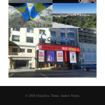
© 2026
UtazóZsu
. Téma:
Anders Norén
.