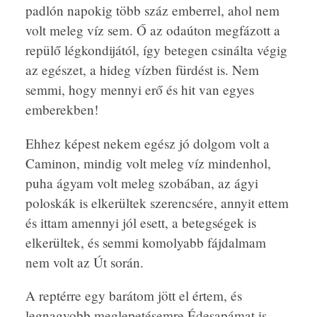
padlón napokig több száz emberrel, ahol nem
volt meleg víz sem. Ő az odaúton megfázott a
repülő légkondijától, így betegen csinálta végig
az egészet, a hideg vízben fürdést is. Nem
semmi, hogy mennyi erő és hit van egyes
emberekben!
Ehhez képest nekem egész jó dolgom volt a
Caminon, mindig volt meleg víz mindenhol,
puha ágyam volt meleg szobában, az ágyi
poloskák is elkerültek szerencsére, annyit ettem
és ittam amennyi jól esett, a betegségek is
elkerültek, és semmi komolyabb fájdalmam
nem volt az Út során.
A reptérre egy barátom jött el értem, és
legnagyobb meglepetésemre Édesapámat is