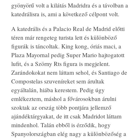
gyönyörű volt a kilátás Madridra és a távolban a
katedrálisra is, ami a következő célpont volt.
A katedrális és a Palacio Real de Madrid előtti
téren már rengeteg turista lett és különböző
figurák is táncoltak. King kong, óriás maci, a
Plaza Mayornal pedig Super Mario hajtogatott
lufit, és a Szörny Rts figura is megjelent.
Zarándokokat nem láttam sehol, és Santiago de
Compostelas szuveníreket sem árultak
egyáltalán, hiába kerestem. Pedig úgy
emlékeztem, máshol a fővárosokban árulni
szoktak az ország több pontjára jellemző
ajándéktárgyakat, de itt csak Madridot láttam
mindenhol. Talán ebből is érződik, hogy
Spanyolországban elég nagy a különbözőség a