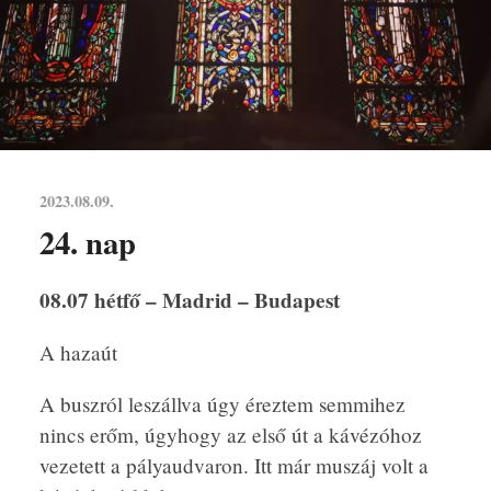
2023.08.09.
24. nap
08.07 hétfő – Madrid – Budapest
A hazaút
A buszról leszállva úgy éreztem semmihez
nincs erőm, úgyhogy az első út a kávézóhoz
vezetett a pályaudvaron. Itt már muszáj volt a