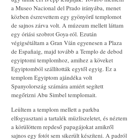
a Museo Nacional del Prado irányába, menet
közben észrevettem egy gyönyörű templomot
de sajnos zárva volt. A múzeum mellett láttam
egy óriási szobrot Goya-ról. Ezután
végigsétáltam a Gran Víán egyenesen a Plaza
de Españaig, majd tovább a Templo de debod
egyiptomi templomhoz, amihez a köveket
Egyiptomból szállították egytől egyig. Ez a
templom Egyiptom ajándéka volt
Spanyolország számára amiért segített
megőrizni Abu Simbel templomait.
Leültem a templom mellett a parkba
elfogyasztani a tartalék müzliszeletet, és néztem
a körülöttem repdeső papagájokat amikről
sajnos egy fotót sem sikerült készíteni. A padról